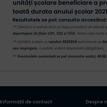
unități școlare beneficiare a
toată durata anului școlar 2021
Rezultatele se pot consulta accesând
** Selecția s-a realizat strict pe baza procedurii de selecți
departajare (în fișier CD1, CD2 și CD3)
. Pentru mai multe d
** Unitățile școlare cu
rezultat REZERVĂ
sunt trecute pe
li
sau respingere,
o unitate școlară desemnată câștigătoare.
**
Eventualele contestații se pot transmite astăzi, 08.08
Informații de contact
Despre n