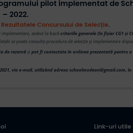
 programului pilot implementat de 
 – 2022.
:
Rezultatele Concursului de Selecție
.
e și implementare, având la bază
criteriile generale (în fișier CG1 și 
etalii se poate consulta procedura de selecție și implementare dispo
sta de rezervă
și
pot fi contactate în ordinea prezentată pentru a 
.2021, via e-mail, utilizând adresa schoolmodeon@gmail.com, în i
oi
Link-uri utile