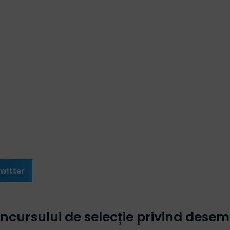
witter
oncursului de selecție privind dese