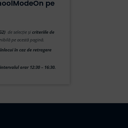
SchoolModeOn pe
CG2)
de selecție și
criteriile de
nibilă pe acestă pagină.
înlocui în caz de retragere
ntervalul orar 12:30 – 16:30.